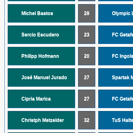
Michel Bastos
29
Olympic 
Sercio Escudero
23
FC Getaf
Philipp Hofmann
20
FC Ingols
José Manuel Jurado
27
Spartak 
Cipria Marica
27
FC Getaf
Christph Metzelder
32
TuS Halt