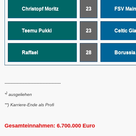
Christopf Moritz
23
FSV Main
Teemu Pukki
23
Celtic G
Raffael
28
Borussi
-------------------------------------
)
*
ausgeliehen
**) Karriere-Ende als Profi
Gesamteinnahmen: 6.700.000 Euro