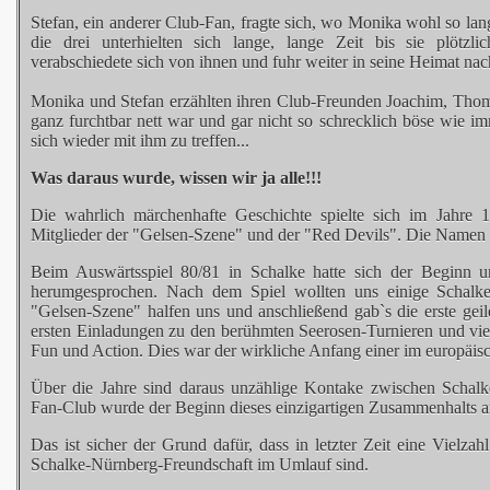
Stefan, ein anderer Club-Fan, fragte sich, wo Monika wohl so lang
die drei unterhielten sich lange, lange Zeit bis sie plötz
verabschiedete sich von ihnen und fuhr weiter in seine Heimat na
Monika und Stefan erzählten ihren Club-Freunden Joachim, Thoma
ganz furchtbar nett war und gar nicht so schrecklich böse wie im
sich wieder mit ihm zu treffen...
Was daraus wurde, wissen wir ja alle!!!
Die wahrlich märchenhafte Geschichte spielte sich im Jahre 19
Mitglieder der "Gelsen-Szene" und der "Red Devils". Die Namen 
Beim Auswärtsspiel 80/81 in Schalke hatte sich der Beginn un
herumgesprochen. Nach dem Spiel wollten uns einige Schalk
"Gelsen-Szene" halfen uns und anschließend gab`s die erste gei
ersten Einladungen zu den berühmten Seerosen-Turnieren und vie
Fun und Action. Dies war der wirkliche Anfang einer im europäisc
Über die Jahre sind daraus unzählige Kontake zwischen Schalk
Fan-Club wurde der Beginn dieses einzigartigen Zusammenhalts an
Das ist sicher der Grund dafür, dass in letzter Zeit eine Vielz
Schalke-Nürnberg-Freundschaft im Umlauf sind.