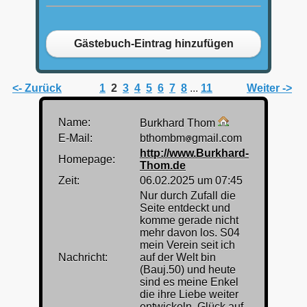
Gästebuch-Eintrag hinzufügen
<- Zurück
1
2
3
4
5
6
7
8
...
11
Weiter ->
Name:
Burkhard Thom
E-Mail:
bthombm
gmail.com
http://www.Burkhard-
Homepage:
Thom.de
Zeit:
06.02.2025 um 07:45
Nur durch Zufall die
Seite entdeckt und
komme gerade nicht
mehr davon los. S04
mein Verein seit ich
Nachricht:
auf der Welt bin
(Bauj.50) und heute
sind es meine Enkel
die ihre Liebe weiter
entwickeln. Glück auf