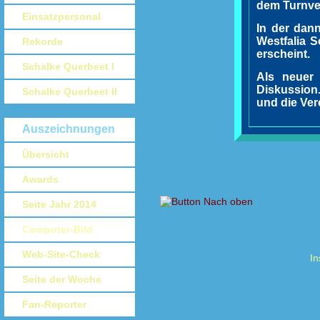
dem Turnver
Einsatzpersonal
In der dan
Westfalia S
Rekorde
erscheint.
Schalke Querbeet I
Als neuer
Diskussion
Schalke Querbeet II
und die Ver
Auszeichnungen
Übersicht
Awards
Seite Jahr 2014
Computer-Bild
Web-Site-Check
In
Seite der Woche
Fan-Reporter