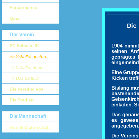
Persönliches
Quiz
Die
Der Verein
1904 nimmt
FC Schalke 04
seinen Anf
=> Schalke gestern
geprägtes 
eingemeind
=> Schalke heute
Eine Gruppe
Kicken tref
=> Das Leitbild
Bislang mus
Die Vereinslieder
bestehend
Gelsenkirc
Die Stadien
einladen. S
Das genaue
Die Mannschaft
es gewese
angegeben. 
Rubrik Mannschaft
Die Vereins