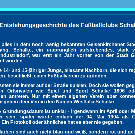
 Entstehungsgeschichte des Fußballclubs Scha
 alles in dem noch wenig bekannten Gelsenkirchener Stad
ang. Schalke, ein ursprünglich aufstrebendes, stark
Industriedorf, war erst ein Jahr vorher von der Stadt G
et worden.
 14- und 15-jähriger Jungs, allesamt Nachbarn, die sich r
fen, beschließt, einen Fußballverein zu gründen.
sten sie immer auf der Straße spielen. Doch sie wollen geg
en Ortsrivalen wie Spiel und Sport Schalke 1896 o
hen antreten. Nur mit einem eigenen Verein aber könne
ie geben dem Verein den Namen Westfalia Schalke.
 Gründungsdatum ist unklar - irgendwann im April oder 
n sein, später wurde einfach der 04. Mai 1904 als 
Ein Protokoll oder ähnliches hat es aber nie gegeben.
farben sind auch nicht blau und weiß, sondern rot und ge