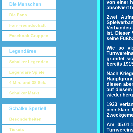
von einer h
Die Menschen
absolviert h
Die Fans
Zwei Aufn
Spielverban
Fan-Freundschaft
Verbandes e
ist. Dieser
Facebook Gruppen
seine Fußba
Wie so vie
Legendäres
Turnverein
gründet si
Schalker Legenden
bereits 19
Legendäre Spiele
Nach Kriegs
Hauptgrund
4 Min. und 38 Sek.
diesen aber
auf diesem 
Schalker Markt
wieder herg
1923 verla
Schalke Speziell
eine klare 
Zweckgemei
Besonderheiten
Am 05.01.
Tickets
Turnvereins