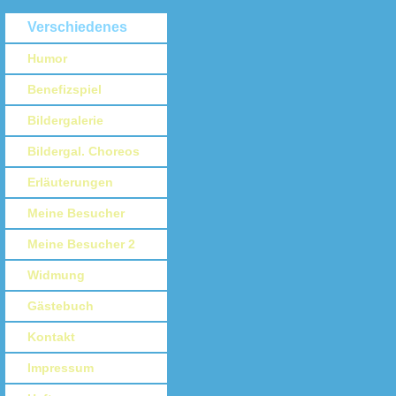
Verschiedenes
Humor
Benefizspiel
Bildergalerie
Bildergal. Choreos
Erläuterungen
Meine Besucher
Meine Besucher 2
Widmung
Gästebuch
Kontakt
Impressum