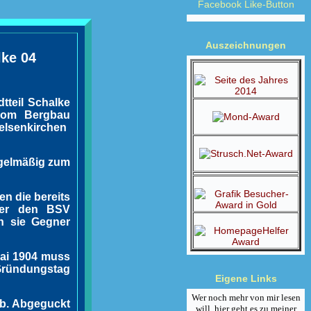
Facebook Like-Button
Auszeichnungen
lke 04
tteil Schalke
 vom Bergbau
elsenkirchen
egelmäßig zum
en die bereits
der den BSV
n sie Gegner
Mai 1904 muss
Gründungstag
Eigene Links
Wer noch mehr von mir lesen
lb. Abgeguckt
will, hier geht es zu meiner