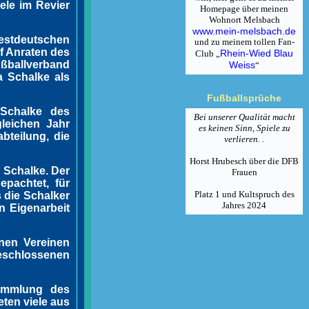
ele im Revier
Homepage über meinen
Wohnort Melsbach
www.mein-melsbach.de
stdeutschen
und zu meinem tollen Fan-
f Anraten des
Rhein-Wied Blau
Club „
ußballverband
Weiss
“
a Schalke als
Fußballsprüche
 Schalke des
Bei unserer Qualität macht
gleichen Jahr
es keinen Sinn, Spiele zu
bteilung, die
verlieren. .
Horst Hrubesch über die DFB
 Schalke. Der
Frauen
epachtet, für
Platz 1 und Kultspruch des
 die Schalker
Jahres 2024
n Eigenarbeit
nen Vereinen
geschlossenen
sammlung des
ten viele aus