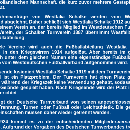
olländischen Mannschaft, die kurz zuvor mehrere Gastspi
at.
ahmeanträge von Westfalia Schalke werden vom We
d abgelehnt. Daher schließt sich Westfalia Schalke 1912 au
inem Verein an, der bereits Mitglied im Westdeutschen F
 Verein, der Schalker Turnverein 1887 übernimmt Westfali
llabteilung.
le Vereine wird auch die Fußballabteilung Westfalia
s in den Kriegswirren 1914 aufgelöst. Aber bereits im 
ch unter dem gleichen Namen eine eigenständige Fußballa
15 vom Westdeutschen Fußballverband aufgenommen wird.
ende fusioniert Westfalia Schalke 1919 mit dem Turnverein
 ist ein Platzproblem. Der Turnverein hat einen Platz g
 während der Kriegszeit keine Verwendung gehabt, sodass
Gelände gespielt haben. Nach Kriegsende wird der Platz i
erichtet.
ngt der Deutsche Turnverband von seinen angeschlosse
Trennung. Turnen oder Fußball oder Leichtathletik. Die 
nschaften müssen daher wieder getrennt werden.
1924 kommt es zu der entscheidenden Mitglieder-ver
. Aufgrund der Vorgaben des Deutschen Turnverbandes tre