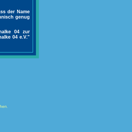
dass der Name
ännisch genug
alke 04 zur
alke 04 e.V."
hen.