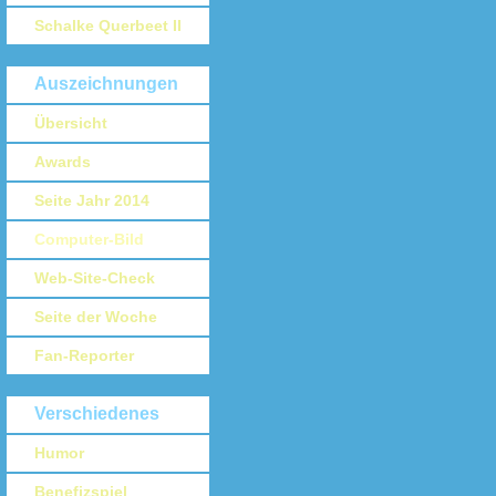
Schalke Querbeet II
Auszeichnungen
Übersicht
Awards
Seite Jahr 2014
Computer-Bild
Web-Site-Check
Seite der Woche
Fan-Reporter
Verschiedenes
Humor
Benefizspiel