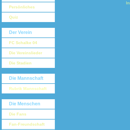
In
Persönliches
Quiz
Der Verein
FC Schalke 04
Die Vereinslieder
Die Stadien
Die Mannschaft
Rubrik Mannschaft
Die Menschen
Die Fans
Fan-Freundschaft