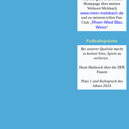
Homepage über meinen
Wohnort Melsbach
www.mein-melsbach.de
und zu meinem tollen Fan-
Rhein-Wied Blau
Club „
Weiss
“
Fußballsprüche
Bei unserer Qualität macht
es keinen Sinn, Spiele zu
verlieren. .
Horst Hrubesch über die DFB
Frauen
Platz 1 und Kultspruch des
Jahres 2024